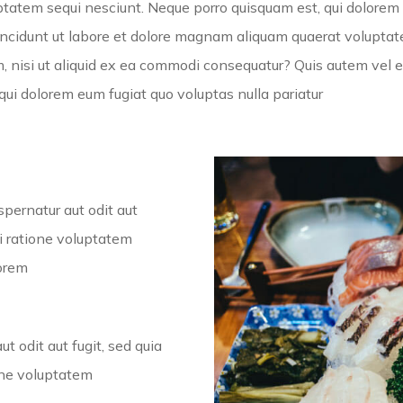
tatem sequi nesciunt. Neque porro quisquam est, qui dolorem i
incidunt ut labore et dolore magnam aliquam quaerat volupta
, nisi ut aliquid ex ea commodi consequatur? Quis autem vel eu
qui dolorem eum fugiat quo voluptas nulla pariatur
pernatur aut odit aut
i ratione voluptatem
lorem
t odit aut fugit, sed quia
one voluptatem