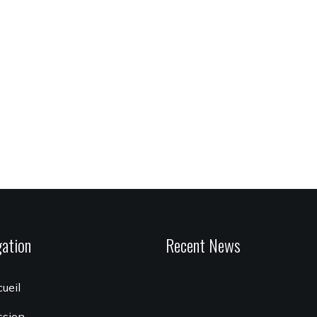
gation
Recent News
ueil
ssion