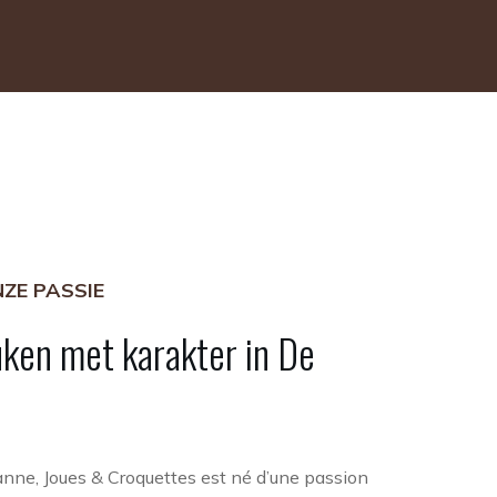
ZE PASSIE
uken
met
karakter
in
De
anne, Joues & Croquettes est né d’une passion