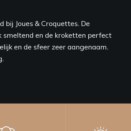
 waard is. De producten zijn van
hten worden met veel zorg bereid.
gemaakte kroketten, die absoluut