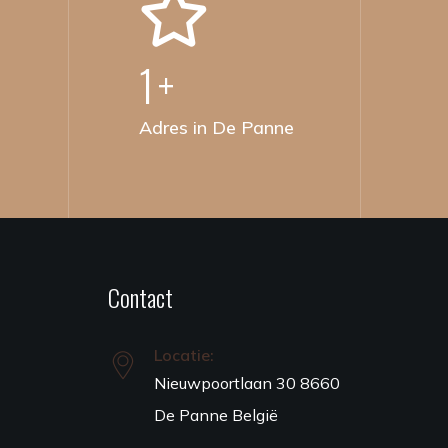
1
+
Adres in De Panne
Contact
Locatie:
Nieuwpoortlaan 30 8660
De Panne België