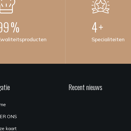
100
%
5
+
waliteitsproducten
Specialiteiten
atie
Recent nieuws
me
ER ONS
ze kaart