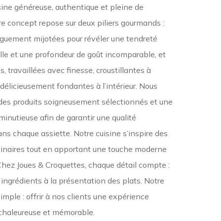
sine généreuse, authentique et pleine de
re concept repose sur deux piliers gourmands :
onguement mijotées pour révéler une tendreté
le et une profondeur de goût incomparable, et
s, travaillées avec finesse, croustillantes à
t délicieusement fondantes à l’intérieur. Nous
 des produits soigneusement sélectionnés et une
minutieuse afin de garantir une qualité
ns chaque assiette. Notre cuisine s’inspire des
ulinaires tout en apportant une touche moderne
 Chez Joues & Croquettes, chaque détail compte :
 ingrédients à la présentation des plats. Notre
simple : offrir à nos clients une expérience
chaleureuse et mémorable.