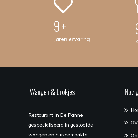
10
+
Jaren ervaring
K
Wangen & brokjes
Navig
Ho
Restaurant in De Panne
OV
gespecialiseerd in gestoofde
wangen en huisgemaakte
On