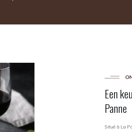
ON
Een
ke
Panne
Situé à La P