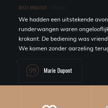
BESTE KWALITEIT
Een restaurant dat het ontdekken
de hoogste kwaliteit en de gerec
Speciale vermelding voor de huis
heerlijk zijn.
Thomas Vermeulen