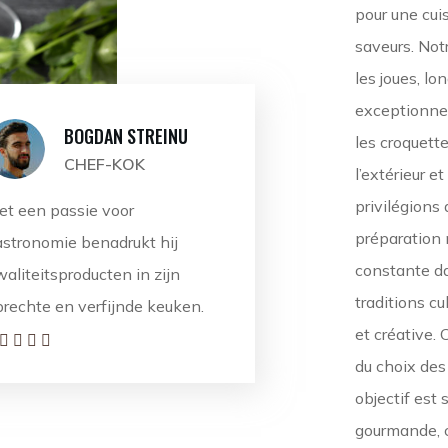
pour une cui
saveurs. Not
les joues, l
exceptionnel
BOGDAN STREINU
les croquette
CHEF-KOK
l’extérieur e
privilégions
et een passie voor
préparation 
astronomie benadrukt hij
constante da
aliteitsproducten in zijn
traditions c
prechte en verfijnde keuken.
et créative.
du choix des
objectif est 
gourmande, 