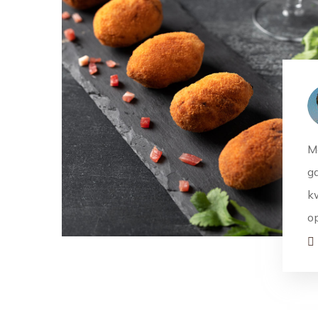
M
g
kw
o